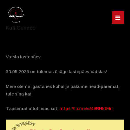
Skip
to
content
MAI
Küti Gurmee
MEN
Vatsla lastepäev
30.05.2026 on tulemas üliäge lastepäev Vatslas!
Meie oleme igastahes kohal ja pakume head-paremat,
tule sina ka!
Täpsemat infot leiad siit:
https://fb.me/e/49BHktMrr