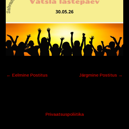
←
Eelmine Postitus
Järgmine Postitus
→
Privaatsuspoliitika