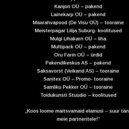
Kanjon OÜ – pakend
Lainekarp OÜ – pakend
Maarahvapood (De Visu OÜ) – tooraine
Meisterpagar Lilija Suburg- koolitused
Mulgi Lihakarn OÜ – liha
Multipack OÜ – pakend
Oru Farm OÜ – ürdid
Pakendikeskus AS – pakend
Saksavorst (Veikand AS) – tooraine
Sanitex OÜ – Promo- tooraine
Samliku Pekker OÜ – tooraine
Toidukunsti Stuudio – koolitused
„Koos loome maitsvamaid elamusi – suur tä
meie partneritele!”