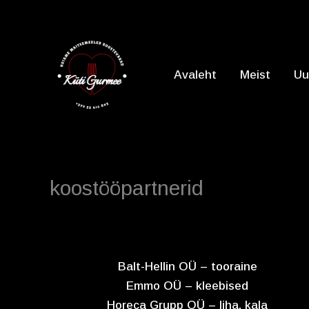
Skip
to
content
Avaleht
Meist
Uu
koostööpartnerid
Balt-Hellin OÜ – tooraine
Emmo OÜ – kleebised
Horeca Grupp OÜ – liha, kala