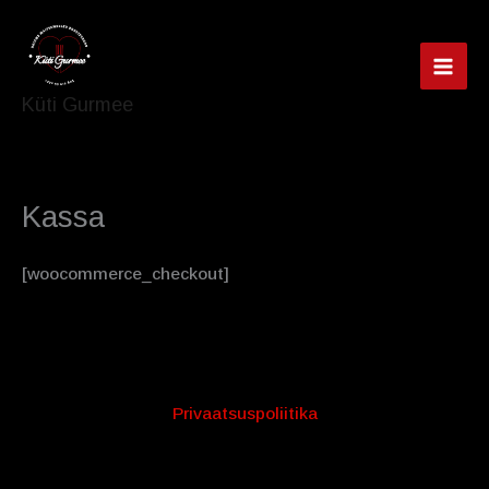
Skip
to
content
MAI
Küti Gurmee
MEN
Kassa
[woocommerce_checkout]
Privaatsuspoliitika