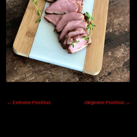
←
Eelmine Postitus
Järgmine Postitus
→