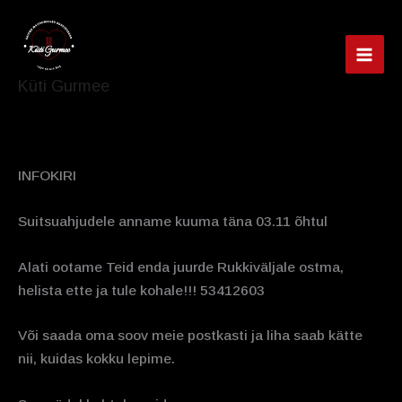
Skip
to
content
MAI
Küti Gurmee
MEN
INFOKIRI
Suitsuahjudele anname kuuma täna 03.11 õhtul
Alati ootame Teid enda juurde Rukkiväljale ostma,
helista ette ja tule kohale!!! 53412603
Või saada oma soov meie postkasti ja liha saab kätte
nii, kuidas kokku lepime.