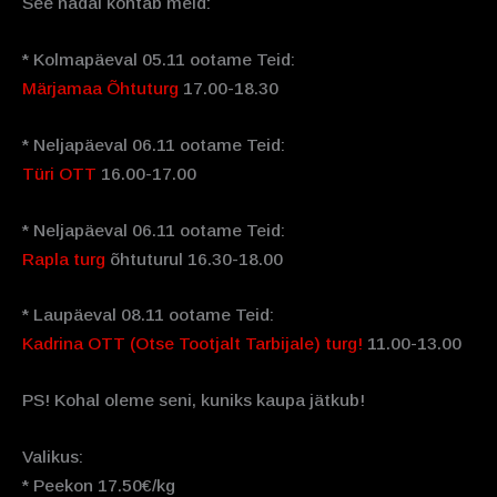
See nädal kohtab meid:
* Kolmapäeval 05.11 ootame Teid:
Märjamaa Õhtuturg
17.00-18.30
* Neljapäeval 06.11 ootame Teid:
Türi OTT
16.00-17.00
* Neljapäeval 06.11 ootame Teid:
Rapla turg
õhtuturul 16.30-18.00
* Laupäeval 08.11 ootame Teid:
Kadrina OTT (Otse Tootjalt Tarbijale) turg!
11.00-13.00
PS! Kohal oleme seni, kuniks kaupa jätkub!
Valikus:
* Peekon 17.50€/kg