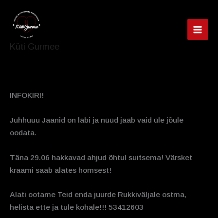
Skip
to
content
MAI
Küti Gurmee
MEN
INFOKIRI!
Juhhuuu Jaanid on läbi ja nüüd jääb vaid üle jõule
oodata.
Täna 29.06 hakkavad ahjud õhtul suitsema! Värsket
kraami saab alates homsest!
Alati ootame Teid enda juurde Rukkiväljale ostma,
helista ette ja tule kohale!!! 53412603