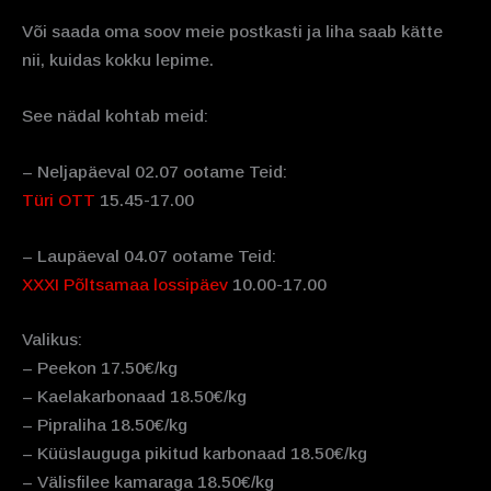
Või saada oma soov meie postkasti ja liha saab kätte
nii, kuidas kokku lepime.
See nädal kohtab meid:
– Neljapäeval 02.07 ootame Teid:
Türi OTT
15.45-17.00
– Laupäeval 04.07 ootame Teid:
XXXI Põltsamaa lossipäev
10.00-17.00
Valikus:
– Peekon 17.50€/kg
– Kaelakarbonaad 18.50€/kg
– Pipraliha 18.50€/kg
– Küüslauguga pikitud karbonaad 18.50€/kg
– Välisfilee kamaraga 18.50€/kg